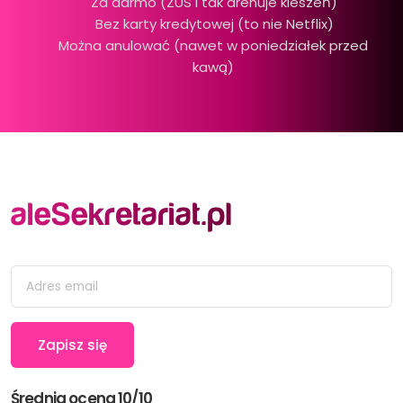
Za darmo (ZUS i tak drenuje kieszeń)
Bez karty kredytowej (to nie Netflix)
Można anulować (nawet w poniedziałek przed
kawą)
Średnia ocena 10/10