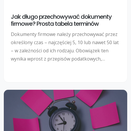
Jak długo przechowywać dokumenty
firmowe? Prosta tabela terminów
Dokumenty firmowe należy przechowywać przez
określony czas – najczęściej 5, 10 lub nawet 50 lat
– w zależności od ich rodzaju. Obowiązek ten
wynika wprost z przepisów podatkowych,
księgowych i prawa pracy. Wprowadzenie KSeF
(Krajowego Systemu e-Faktur) od 2026 roku
zmieni sposób przechowywania faktur, ale nie
zwalnia firm z archiwizowania pozostałej
dokumentacji. Poniżej znajdziesz prostą tabelę
terminów, aktualne zasady oraz wyjaśnienie, co
realnie zmieni KSeF.